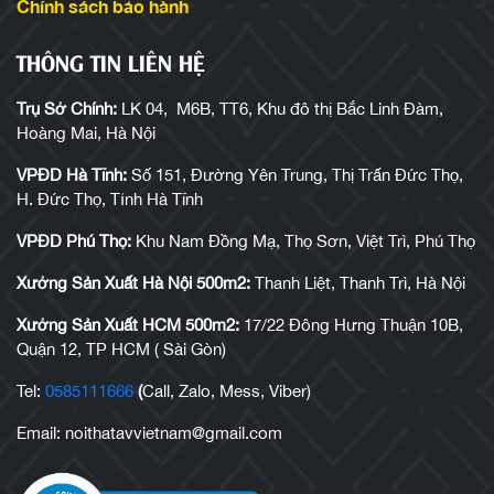
Chính sách bảo hành
THÔNG TIN LIÊN HỆ
Trụ Sở Chính:
LK 04, M6B, TT6, Khu đô thị Bắc Linh Đàm,
Hoàng Mai, Hà Nội
VPĐD Hà Tĩnh:
Số 151, Đường Yên Trung, Thị Trấn Đức Thọ,
H. Đức Thọ, Tỉnh Hà Tĩnh
VPĐD Phú Thọ:
Khu Nam Đồng Mạ, Thọ Sơn, Việt Trì, Phú Thọ
Xưởng Sản Xuất Hà Nội 500m2:
Thanh Liệt, Thanh Trì, Hà Nội
Xưởng Sản Xuất HCM 500m2:
17/22 Đông Hưng Thuận 10B,
Quận 12, TP HCM ( Sài Gòn)
Tel:
0585111666
(
Call, Zalo, Mess, Viber)
Email: noithatavvietnam@gmail.com