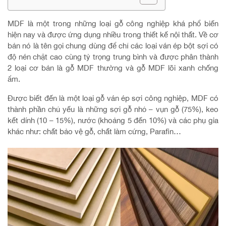
MDF là một trong những loại gỗ công nghiệp khá phổ biến
hiện nay và được ứng dụng nhiều trong thiết kế nội thất. Về cơ
bản nó là tên gọi chung dùng để chỉ các loại ván ép bột sợi có
độ nén chặt cao cùng tỷ trọng trung bình và được phân thành
2 loại cơ bản là gỗ MDF thường và gỗ MDF lõi xanh chống
ẩm.
Được biết đến là một loại gỗ ván ép sợi công nghiệp, MDF có
thành phần chủ yếu là những sợi gỗ nhỏ – vụn gỗ (75%), keo
kết dính (10 – 15%), nước (khoảng 5 đến 10%) và các phụ gia
khác như: chất bảo vệ gỗ, chất làm cứng, Parafin…