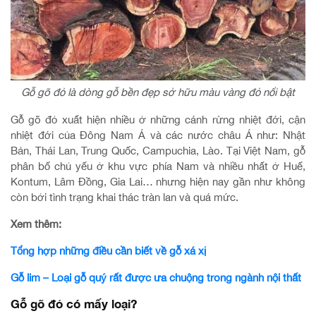
Gỗ gõ đỏ là dòng gỗ bền đẹp sở hữu màu vàng đỏ nổi bật
Gỗ gõ đỏ xuất hiện nhiều ở những cánh rừng nhiệt đới, cận
nhiệt đới của Đông Nam Á và các nước châu Á như: Nhật
Bản, Thái Lan, Trung Quốc, Campuchia, Lào. Tại Việt Nam, gỗ
phân bố chủ yếu ở khu vực phía Nam và nhiều nhất ở Huế,
Kontum, Lâm Đồng, Gia Lai… nhưng hiện nay gần như không
còn bởi tình trạng khai thác tràn lan và quá mức.
Xem thêm:
Tổng hợp những điều cần biết về gỗ xá xị
Gỗ lim – Loại gỗ quý rất được ưa chuộng trong ngành nội thất
Gỗ gõ đỏ có mấy loại?