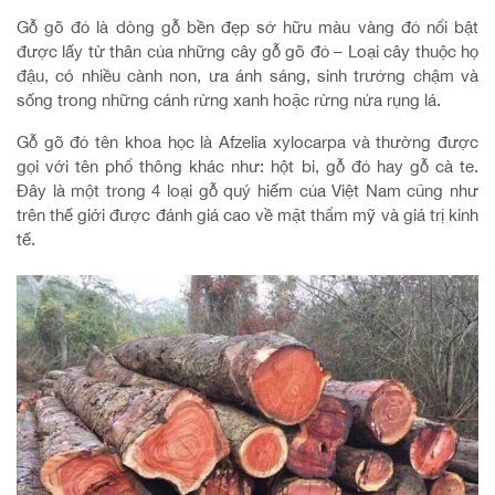
Gỗ gõ đỏ là dòng gỗ bền đẹp sở hữu màu vàng đỏ nổi bật
được lấy từ thân của những cây gỗ gõ đỏ – Loại cây thuộc họ
đậu, có nhiều cành non, ưa ánh sáng, sinh trưởng chậm và
sống trong những cánh rừng xanh hoặc rừng nửa rụng lá.
Gỗ gõ đỏ tên khoa học là Afzelia xylocarpa và thường được
gọi với tên phổ thông khác như: hột bi, gỗ đỏ hay gỗ cà te.
Đây là một trong 4 loại gỗ quý hiếm của Việt Nam cũng như
trên thế giới được đánh giá cao về mặt thẩm mỹ và giá trị kinh
tế.