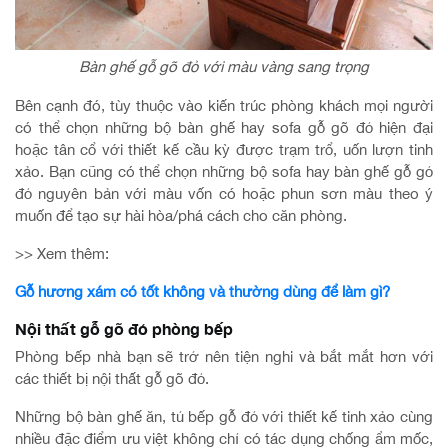
Bàn ghế gỗ gõ đỏ với màu vàng sang trọng
Bên cạnh đó, tùy thuộc vào kiến trúc phòng khách mọi người
có thể chọn những bộ bàn ghế hay sofa gỗ gõ đỏ hiện đại
hoặc tân cổ với thiết kế cầu kỳ được trạm trổ, uốn lượn tinh
xảo. Bạn cũng có thể chọn những bộ sofa hay bàn ghế gỗ gỏ
đỏ nguyên bản với màu vốn có hoặc phun sơn màu theo ý
muốn để tạo sự hài hòa/phá cách cho căn phòng.
>> Xem thêm:
Gỗ hương xám có tốt không và thường dùng để làm gì?
Nội thất gỗ gõ đỏ phòng bếp
Phòng bếp nhà bạn sẽ trở nên tiện nghi và bắt mắt hơn với
các thiết bị nội thất gỗ gõ đỏ.
Những bộ bàn ghế ăn, tủ bếp gỗ đỏ với thiết kế tinh xảo cùng
nhiều đặc điểm ưu việt không chỉ có tác dụng chống ẩm mốc,