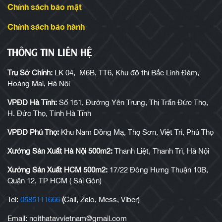
Chính sách bảo mật
Chính sách bảo hành
THÔNG TIN LIÊN HỆ
Trụ Sở Chính:
LK 04, M6B, TT6, Khu đô thị Bắc Linh Đàm,
Hoàng Mai, Hà Nội
VPĐD Hà Tĩnh:
Số 151, Đường Yên Trung, Thị Trấn Đức Thọ,
H. Đức Thọ, Tỉnh Hà Tĩnh
VPĐD Phú Thọ:
Khu Nam Đồng Mạ, Thọ Sơn, Việt Trì, Phú Thọ
Xưởng Sản Xuất Hà Nội 500m2:
Thanh Liệt, Thanh Trì, Hà Nội
Xưởng Sản Xuất HCM 500m2:
17/22 Đông Hưng Thuận 10B,
Quận 12, TP HCM ( Sài Gòn)
Tel:
0585111666
(
Call, Zalo, Mess, Viber)
Email: noithatavvietnam@gmail.com