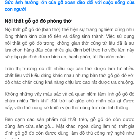
Sức ảnh hưởng lớn của gỗ xoan đào đối với cuộc sống của
con người
Nội thất gỗ gõ đỏ phòng thờ
Nội thất gỗ gõ đỏ (bàn thờ) thể hiện sự trang nghiêm cũng như
lòng thành kính của tổ tiên và đấng sinh thành. Việc sử dụng
nội thất gỗ gõ đỏ trong không gian thờ cúng từ lâu đã là sự
lựa chọn hàng đầu của nhiều gia đình bởi theo họ việc làm này
sẽ giúp gia đình được bình an, hạnh phúc, tài lộc viên mãn.
Trên thị trường có rất nhiều loại bàn thờ được làm từ nhiều
chất liệu với kiểu dáng khác nhau nhưng bàn thờ gỗ gõ đỏ với
độ chắc chắn cùng khả năng chịu lực cao rất được ưa chuộng.
Không những vậy màu sắc và cả quan niệm tâm linh gỗ gõ đỏ
chứa nhiều “linh khí” đất trời sẽ giúp chủ nhân cầu gì được
nấy, việc thờ cúng sẽ khiến việc thờ cúng trở nên linh thiêng.
Bên cạnh các sản phẩm nội thất trên, gỗ gõ đỏ còn được
dùng làm cửa, sàn gỗ… Mặt khác, ngoài dùng làm nội thất gia
đình gỗ gõ đỏ còn được dùng làm đồ thủ công mỹ nghệ như