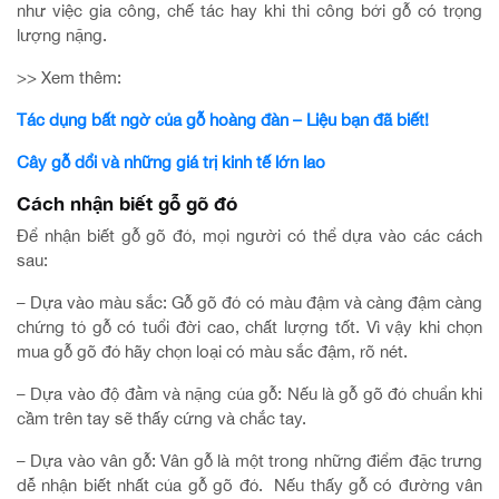
như việc gia công, chế tác hay khi thi công bởi gỗ có trọng
lượng nặng.
>> Xem thêm:
Tác dụng bất ngờ của gỗ hoàng đàn – Liệu bạn đã biết!
Cây gỗ dổi và những giá trị kinh tế lớn lao
Cách nhận biết gỗ gõ đỏ
Để nhận biết gỗ gõ đỏ, mọi người có thể dựa vào các cách
sau:
– Dựa vào màu sắc: Gỗ gõ đỏ có màu đậm và càng đậm càng
chứng tỏ gỗ có tuổi đời cao, chất lượng tốt. Vì vậy khi chọn
mua gỗ gõ đỏ hãy chọn loại có màu sắc đậm, rõ nét.
– Dựa vào độ đằm và nặng của gỗ: Nếu là gỗ gõ đỏ chuẩn khi
cầm trên tay sẽ thấy cứng và chắc tay.
– Dựa vào vân gỗ: Vân gỗ là một trong những điểm đặc trưng
dễ nhận biết nhất của gỗ gõ đỏ. Nếu thấy gỗ có đường vân