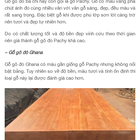
Gỗ gõ đỏ ba chi hay còn gọi là gỗ Pachy. Gỗ có màu vàng pha
chút ánh đỏ cùng nhiều vân với vân gỗ sáng, đẹp, đều màu và
rất sang trọng. Đặc biệt gỗ khi được phủ lớp sơn lót càng trở
nên tươi và đẹp tự nhiên hơn.
Do có chất lượng tốt và độ bền đẹp vĩnh cửu theo thời gian
nên giá thành gỗ gõ đỏ Pachy khá cao.
– Gỗ gõ đỏ Ghana
Gỗ gõ đỏ Ghana có màu gần giống gỗ Pachy nhưng không nổi
bật bằng. Tuy nhiên so về độ bền, màu tươi và tính ổn định thì
loại gỗ này lại được đánh giá cao hơn.