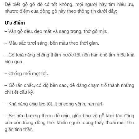
Để biết gỗ gõ đỏ có tốt không, mọi người hãy tìm hiểu ưu,
nhược điểm của dòng gỗ này theo thông tin dưới đây:
Ưu điểm
– Vân gỗ đều, đẹp mắt và sang trọng, thớ gỗ mịn.
– Màu sắc tươi sáng, bền màu theo thời gian.
– Có khả năng chống thấm nước tốt nên hạn chế ẩm mốc khá
hiệu quả.
– Chống mối mọt tốt.
– Gỗ rắn chắc, có độ bền cao, dễ dàng chạm trổ thành những
chi tiết cầu kỳ.
– Khả năng chịu lực tốt, ít bị cong vênh, rạn nứt.
– Sở hữu hương thơm dễ chịu, giúp bảo vệ gỗ khỏi tác động
của côn trùng đồng thời khiến người dùng thấy thoải mái, thư
giãn tinh thần.