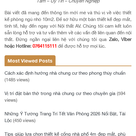
Tâm – Uy Tín – Chuyên Nghiệp
Bài viết đã mang đến thông tin mới mẻ và thú vị về việc thiết
kế phòng ngủ nhỏ 10m2. Để sở hữu một bản thiết kế đẹp mắt,
tinh tế, hãy đến ngay với Nội thất AV. Chúng tôi cam kết luôn
sẵn lòng hỗ trợ và tư vấn thêm về các vấn đề liên quan đến nội
thất. Đừng ngần ngại liên hệ với chúng tôi qua
Zalo, Viber
hoặc Hotline:
0764115111
để được hỗ trợ mọi lúc.
Most Viewed Posts
Cách xác định hướng nhà chung cư theo phong thủy chuẩn
(1485 views)
Vị trí đặt bàn thờ trong nhà chung cư theo chuyên gia
(594
views)
Những Ý Tưởng Trang Trí Tết Văn Phòng 2026 Nổi Bật, Tài
Lộc
(450 views)
Tips giúp lựa chọn thiết kế cổng nhà phố 4m đẹp mắt, phù