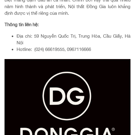
năm hình thành và phát triển, Nội thất Đồng Gia luôn khẳng
định được vị thế riêng của mình.
Thông tin liên hệ:
Địa chỉ: 59 Nguyễn Quốc Trị, Trung Hòa, Cầu Giấy, Hà
Nội
Hotline: (024) 66619555, 0967116666