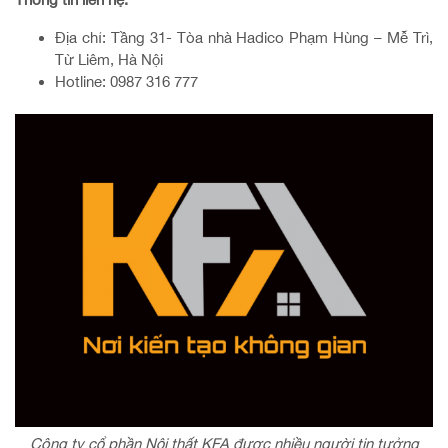
Địa chỉ: Tầng 31- Tòa nhà Hadico Phạm Hùng – Mễ Trì,
Từ Liêm, Hà Nội
Hotline: 0987 316 777
Công ty cổ phần Nội thất KFA được nhiều người tin tưởng