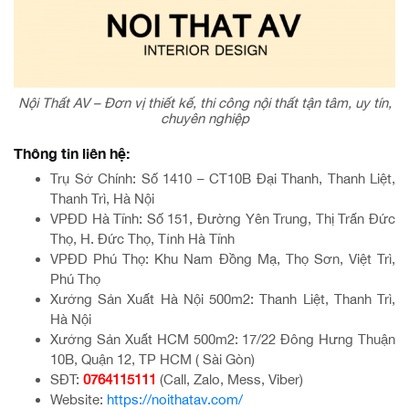
Nội Thất AV – Đơn vị thiết kế, thi công nội thất tận tâm, uy tín,
chuyên nghiệp
Thông tin liên hệ:
Trụ Sở Chính: Số 1410 – CT10B Đại Thanh, Thanh Liệt,
Thanh Trì, Hà Nội
VPĐD Hà Tĩnh: Số 151, Đường Yên Trung, Thị Trấn Đức
Thọ, H. Đức Thọ, Tỉnh Hà Tĩnh
VPĐD Phú Thọ: Khu Nam Đồng Mạ, Thọ Sơn, Việt Trì,
Phú Thọ
Xưởng Sản Xuất Hà Nội 500m2: Thanh Liệt, Thanh Trì,
Hà Nội
Xưởng Sản Xuất HCM 500m2: 17/22 Đông Hưng Thuận
10B, Quận 12, TP HCM ( Sài Gòn)
SĐT:
0764115111
(Call, Zalo, Mess, Viber)
Website:
https://noithatav.com/