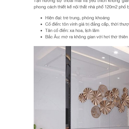
Tận hưởng sự thoải mái và yêu thích không gian
phong cách thiết kế nội thất nhà phố 120m2 phổ 
Hiện đại: trẻ trung, phóng khoáng
Cổ điển: tôn vinh giá trị đẳng cấp, thời thư
Tân cổ điển: xa hoa, lịch lãm
Bắc Âu: mở ra không gian với hơi thở thiên