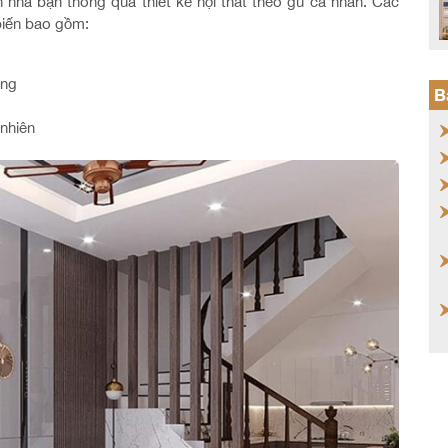
 nhà bạn thông qua thiết kế nội thất theo gu cá nhân. Các
biến bao gồm:
ợng
B
 nhiên