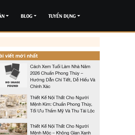
ÁN
BLOG
TUYỂN DỤNG
ài viết mới nhất
Cách Xem Tuổi Làm Nhà Năm
2026 Chuẩn Phong Thủy –
Hướng Dẫn Chi Tiết, Dễ Hiểu Và
Chính Xác
Thiết Kế Nội Thất Cho Người
Mệnh Kim: Chuẩn Phong Thủy,
Tối Ưu Thẩm Mỹ Và Thu Tài Lộc
Thiết Kế Nội Thất Cho Người
Mệnh Mộc – Không Gian Xanh