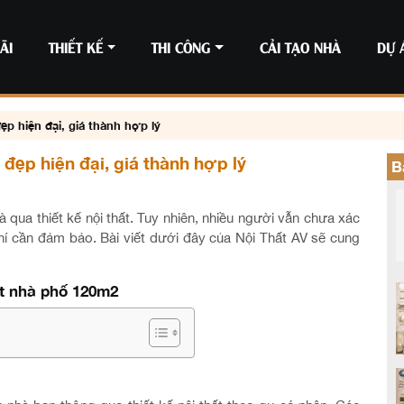
ÃI
THIẾT KẾ
THI CÔNG
CẢI TẠO NHÀ
DỰ 
ẹp hiện đại, giá thành hợp lý
đẹp hiện đại, giá thành hợp lý
B
ua thiết kế nội thất. Tuy nhiên, nhiều người vẫn chưa xác
hí cần đảm bảo. Bài viết dưới đây của Nội Thất AV sẽ cung
hất nhà phố 120m2