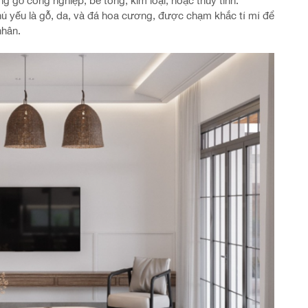
g gỗ công nghiệp, bê tông, kim loại, hoặc thủy tinh.
hủ yếu là gỗ, da, và đá hoa cương, được chạm khắc tỉ mỉ để
nhân.