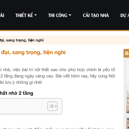
ÃI
THIẾT KẾ
THI CÔNG
CẢI TẠO NHÀ
DỰ 
ại, sang trọng, tiện nghi
 đại, sang trọng, tiện nghi
B
i nhà, việc bài trí nội thất sao cho phù hợp chính là yếu tố
hà 2 tầng đang ngày càng cao. Bài viết hôm nay, hãy cùng Nội
n lưu ý những gì nhé!
thất nhà 2 tầng