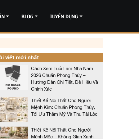
ÁN
BLOG
TUYỂN DỤNG
ài viết mới nhất
Cách Xem Tuổi Làm Nhà Năm
2026 Chuẩn Phong Thủy –
Hướng Dẫn Chi Tiết, Dễ Hiểu Và
Chính Xác
Thiết Kế Nội Thất Cho Người
Mệnh Kim: Chuẩn Phong Thủy,
Tối Ưu Thẩm Mỹ Và Thu Tài Lộc
Thiết Kế Nội Thất Cho Người
Mệnh Mộc – Không Gian Xanh