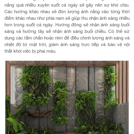
nắng quá nhiều xuyên suốt cả ngày sẽ gây nên sự khó chịu.
Các hướng khác nhau sẽ đón lượng ánh nắng vào từng thời
điểm khác nhau như phía nam sẽ giúp thu nhận ánh sáng nhiều
hơn trong suốt cả ngày. Hướng đông sẽ nhận ánh sáng buổi
sáng và hướng tây sẽ nhận ánh sáng buổi chiều. Có thể sử
dụng các tấm chắn hoặc rèm để điều chỉnh lượng ánh sáng và
nhiệt độ từ mặt trời, giảm ánh sáng trực tiếp và bảo vệ nội
thất khỏi việc bị phai màu.