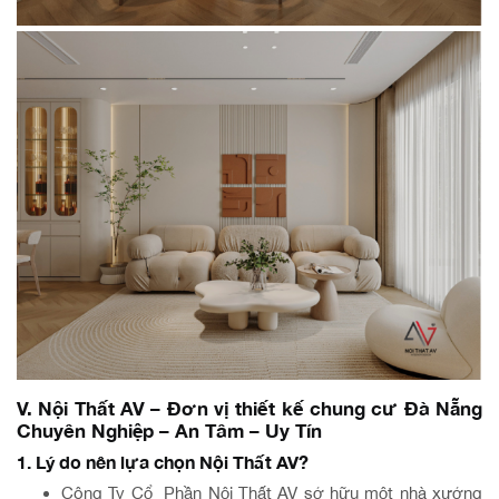
V. Nội Thất AV – Đơn vị thiết kế chung cư Đà Nẵng
Chuyên Nghiệp – An Tâm – Uy Tín
1. Lý do nên lựa chọn Nội Thất AV?
Công Ty Cổ Phần Nội Thất AV sở hữu một nhà xưởng