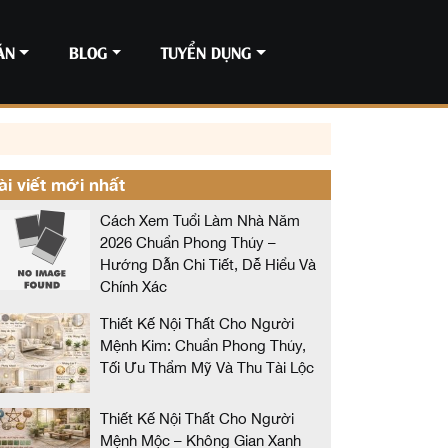
ÁN
BLOG
TUYỂN DỤNG
ài viết mới nhất
Cách Xem Tuổi Làm Nhà Năm
2026 Chuẩn Phong Thủy –
Hướng Dẫn Chi Tiết, Dễ Hiểu Và
Chính Xác
Thiết Kế Nội Thất Cho Người
Mệnh Kim: Chuẩn Phong Thủy,
Tối Ưu Thẩm Mỹ Và Thu Tài Lộc
Thiết Kế Nội Thất Cho Người
Mệnh Mộc – Không Gian Xanh