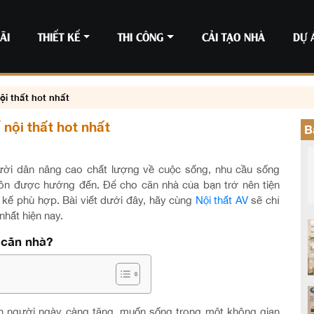
ÃI
THIẾT KẾ
THI CÔNG
CẢI TẠO NHÀ
DỰ 
ội thất hot nhất
 nội thất hot nhất
B
gười dân nâng cao chất lượng về cuộc sống, nhu cầu sống
luôn được hướng đến. Để cho căn nhà của bạn trở nên tiện
ết kế phù hợp. Bài viết dưới đây, hãy cùng
Nội thất AV
sẽ chỉ
nhất hiện nay.
o căn nhà?
con người ngày càng tăng, muốn sống trong một không gian