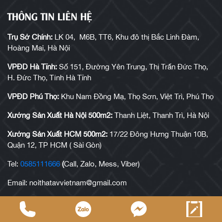
THÔNG TIN LIÊN HỆ
Trụ Sở Chính:
LK 04, M6B, TT6, Khu đô thị Bắc Linh Đàm,
Hoàng Mai, Hà Nội
VPĐD Hà Tĩnh:
Số 151, Đường Yên Trung, Thị Trấn Đức Thọ,
H. Đức Thọ, Tỉnh Hà Tĩnh
VPĐD Phú Thọ:
Khu Nam Đồng Mạ, Thọ Sơn, Việt Trì, Phú Thọ
Xưởng Sản Xuất Hà Nội 500m2:
Thanh Liệt, Thanh Trì, Hà Nội
Xưởng Sản Xuất HCM 500m2:
17/22 Đông Hưng Thuận 10B,
Quận 12, TP HCM ( Sài Gòn)
Tel:
0585111666
(
Call, Zalo, Mess, Viber)
Email: noithatavvietnam@gmail.com