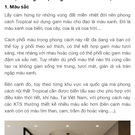
1. Màu sắc
Lấy cảm hứng từ những vùng đất miền nhiệt đới nên phong
cách Tropical sử dụng gam màu chủ đạo là màu xanh. Đó là
màu xanh của biển, của cây, của lá và của trời…
Cách phối màu trong phong cách này rất đa dạng và bạn có
thể tùy ý phối theo sở thích, có thể kết hợp gam màu tươi
sáng, nhẹ nhàng với nhau hoặc cũng có thể phối các gam màu
đậm và sắc nét. Tuy nhiên dù phối màu thế nào thì cũng cần
tạo ra không gian sống trẻ trung, tươi mát, giản dị và tràn
ngập màu xanh.
Bên cạnh đó, tùy theo từng khu vực và quốc gia mà phong
cách nội thất Tropical cần được biến tấu sao cho phù hợp với
điều kiện thời tiết, khí hậu. Tại Việt Nam, với phong cách này
các KTS thường thiết kế nhiều màu sắc hơn (bên cạnh màu
xanh còn có màu tím than, cam, trầm đỏ hoặc vàng….).