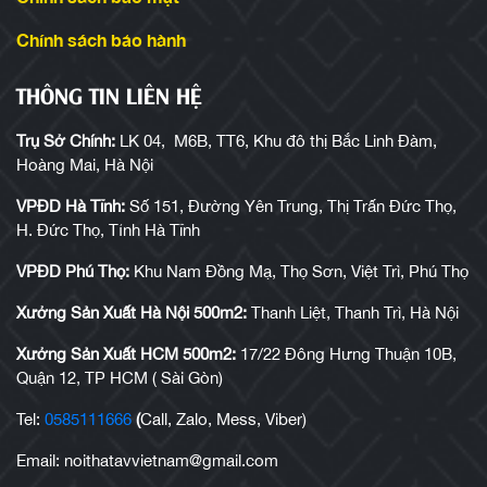
Chính sách bảo hành
THÔNG TIN LIÊN HỆ
Trụ Sở Chính:
LK 04, M6B, TT6, Khu đô thị Bắc Linh Đàm,
Hoàng Mai, Hà Nội
VPĐD Hà Tĩnh:
Số 151, Đường Yên Trung, Thị Trấn Đức Thọ,
H. Đức Thọ, Tỉnh Hà Tĩnh
VPĐD Phú Thọ:
Khu Nam Đồng Mạ, Thọ Sơn, Việt Trì, Phú Thọ
Xưởng Sản Xuất Hà Nội 500m2:
Thanh Liệt, Thanh Trì, Hà Nội
Xưởng Sản Xuất HCM 500m2:
17/22 Đông Hưng Thuận 10B,
Quận 12, TP HCM ( Sài Gòn)
Tel:
0585111666
(
Call, Zalo, Mess, Viber)
Email: noithatavvietnam@gmail.com