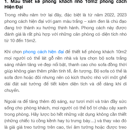
1. Mẫu thiết kế phòng khách nhỏ 10m2 phong cách
Hiện Đại
Trong nhiều năm trở lại đây, đặc biệt là từ năm 2022, 2023
phong cách hiện đại với gam màu trắng – xám đen là chủ đạo
đang trở thành xu hướng thịnh hành. Phong cách này được
đánh giá là rất phù hợp với những căn phòng có diện tích nhỏ
từ 10 đến 15m2.
Khi chọn
phong cách hiện đại
để thiết kế phòng khách 10m2
mọi người có thể lát gỗ nền nhà và lựa chọn bộ sofa trắng
sáng nhằm tăng vẻ đẹp nổi bật, thanh cao cho sofa đồng thời
giúp không gian thêm phần tinh tế, ấn tượng. Bộ sofa có thể là
sofa đơn hoặc đôi nhưng nên có kích thước nhỏ với môt ghế
dài đặt sát tường để tiết kiệm diện tích và dễ dàng khi di
chuyển.
Ngoài ra để tăng thêm độ sáng, sự tươi mới và tràn đầy sức
sống cho phòng khách, mọi người có thể bố trí chậu cây xanh
trong phòng. Hãy lược bỏ hết những vật dụng không cần thiết
(những chiếc tủ cồng kềnh hay tủ trưng bày…) và thay vào đó
là giá giá treo tường trên cao, tivi âm tường hoặc được treo