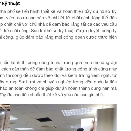
ơ kỹ thuật
t nhà phố sẽ tiến hành thiết kế và hoàn thiện đầy đủ hồ sơ kỹ
m việc tạo ra các bản vẽ chi tiết từ phối cảnh tổng thể đến
ợp chặt chẽ với chủ nhà để đảm bảo rằng tất cả các yêu cầu
 kế cuối cùng. Sau khi hồ sơ kỹ thuật được duyệt, công ty
h thi công, giúp đảm bảo rằng mọi công đoạn được thực hiện
 tiến hành thi công công trình. Trong quá trình thi công đội
t cách cẩn thận để đảm bảo chất lượng công trình cũng như
ình thi công đều được theo dõi và kiểm tra nghiêm ngặt, từ
ây dựng. Sự tỉ mỉ và chuyên nghiệp trong việc quản lý tiến
 pháp an toàn không chỉ giúp dự án hoàn thành đúng hạn mà
y đủ các tiêu chuẩn thiết kế và yêu cầu của gia chủ.