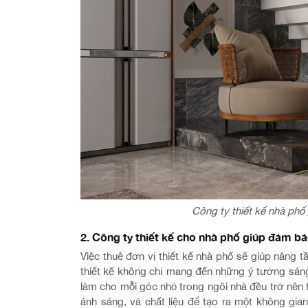
Công ty thiết kế nhà phố
2. Công ty thiết kế cho nhà phố giúp đảm b
Việc thuê đơn vị thiết kế nhà phố sẽ giúp nâng
thiết kế không chỉ mang đến những ý tưởng sáng 
làm cho mỗi góc nhỏ trong ngôi nhà đều trở nên 
ánh sáng, và chất liệu để tạo ra một không gi