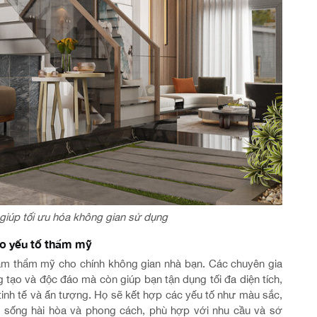
 giúp tối ưu hóa không gian sử dụng
ảo yếu tố thẩm mỹ
 tầm thẩm mỹ cho chính không gian nhà bạn. Các chuyên gia
tạo và độc đáo mà còn giúp bạn tận dụng tối đa diện tích,
tinh tế và ấn tượng. Họ sẽ kết hợp các yếu tố như màu sắc,
an sống hài hòa và phong cách, phù hợp với nhu cầu và sở