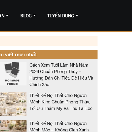
ÁN
BLOG
TUYỂN DỤNG
ài viết mới nhất
Cách Xem Tuổi Làm Nhà Năm
2026 Chuẩn Phong Thủy –
Hướng Dẫn Chi Tiết, Dễ Hiểu Và
Chính Xác
Thiết Kế Nội Thất Cho Người
Mệnh Kim: Chuẩn Phong Thủy,
Tối Ưu Thẩm Mỹ Và Thu Tài Lộc
Thiết Kế Nội Thất Cho Người
Mệnh Mộc – Không Gian Xanh