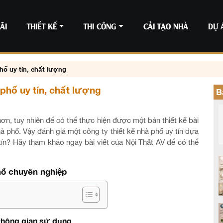
ÃI
THIẾT KẾ
THI CÔNG
CẢI TẠO NHÀ
DỰ 
hố uy tín, chất lượng
 phố uy tín, chất lượng
B
ơn, tuy nhiên để có thể thực hiện được một bản thiết kế bài
à phố. Vậy đánh giá một công ty thiết kế nhà phố uy tín dựa
y tín? Hãy tham khảo ngay bài viết của Nội Thất AV để có thể
phố chuyên nghiệp
 không gian sử dụng