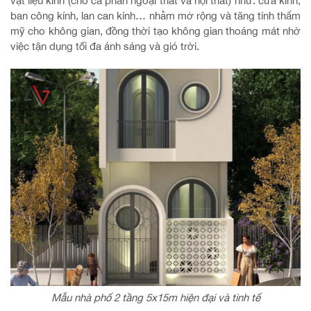
vật liệu kính (cho cả phần ngoại thất và nội thất) như: cửa kính,
ban công kính, lan can kính… nhằm mở rộng và tăng tính thẩm
mỹ cho không gian, đồng thời tạo không gian thoáng mát nhờ
việc tận dụng tối đa ánh sáng và gió trời.
Mẫu nhà phố 2 tầng 5x15m hiện đại và tinh tế