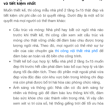
và tiết kiệm nhất
Muốn thiết kế, thi công mẫu nhà phố 2 tầng 5×15 thật đẹp và
tiết kiệm chi phí cần có bí quyết riêng. Dưới đây là một số bí
quyết mà mọi người có thể tham khảo:
Cấu trúc và móng: Nhà phố hay bất cứ ngôi nhà nào
trước khi thiết kế, thi công cần xem xét cấu trúc và
móng cho thật vững chắc để đảm bảo chịu được trọng
lượng ngôi nhà. Theo đó, mọi người có thể nhờ sự tư
vấn của các chuyên gia
thi công nội thất nhà phố
để
đảm bảo an toàn và độ bền cho công trình.
Thiết kế bố cục hợp lý: Mẫu nhà phố 2 tầng 5×15 muốn
đẹp thì trước hết cần phải đảm bảo bố cục hợp lý và tận
dụng tối đa diện tích. Theo đó phần mặt ngoài phải vừa
đẹp vừa độc đáo còn khu vực bên trong không chỉ đẹp
mà còn phải được bố trí hài hòa các phòng chức năng.
Ánh sáng và thông gió: Nhà cần có đủ ánh sáng tự
nhiên và thông gió để đảm bảo lưu thông khí tốt, đảm
bảo sức khỏe cho các thành viên trong nhà. Vì vậy cần
xem xét vị trí cửa sổ, hệ thống giếng trời để tối ưu hóa