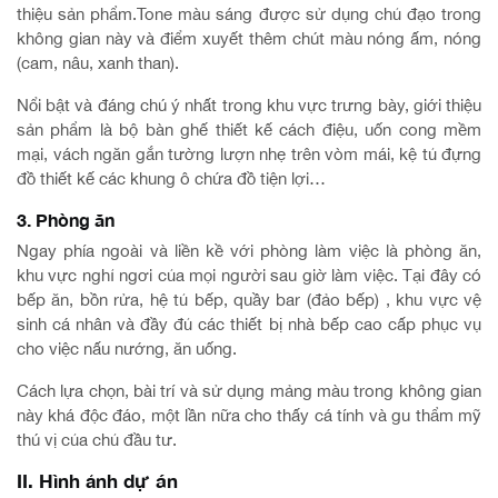
thiệu sản phẩm.Tone màu sáng được sử dụng chủ đạo trong
không gian này và điểm xuyết thêm chút màu nóng ấm, nóng
(cam, nâu, xanh than).
Nổi bật và đáng chú ý nhất trong khu vực trưng bày, giới thiệu
sản phẩm là bộ bàn ghế thiết kế cách điệu, uốn cong mềm
mại, vách ngăn gắn tường lượn nhẹ trên vòm mái, kệ tủ đựng
đồ thiết kế các khung ô chứa đồ tiện lợi…
3. Phòng ăn
Ngay phía ngoài và liền kề với phòng làm việc là phòng ăn,
khu vực nghỉ ngơi của mọi người sau giờ làm việc. Tại đây có
bếp ăn, bồn rửa, hệ tủ bếp, quầy bar (đảo bếp) , khu vực vệ
sinh cá nhân và đầy đủ các thiết bị nhà bếp cao cấp phục vụ
cho việc nấu nướng, ăn uống.
Cách lựa chọn, bài trí và sử dụng mảng màu trong không gian
này khá độc đáo, một lần nữa cho thấy cá tính và gu thẩm mỹ
thú vị của chủ đầu tư.
II. Hình ảnh dự án