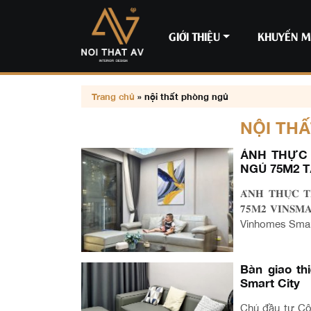
GIỚI THIỆU
KHUYẾN M
Trang chủ
»
nội thất phòng ngủ
NỘI TH
ẢNH THỰC 
NGỦ 75M2 T
𝐀̉𝐍𝐇 𝐓𝐇𝐔̛̣𝐂 𝐓
𝟕𝟓𝐌𝟐 𝐕𝐈𝐍
Vinhomes Smart
Bàn giao t
Smart City
Chủ đầu tư Cô