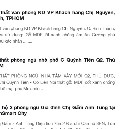
i thất văn phòng KD VP Khách hàng Chị Nguyên,
nh, TPHCM
hất văn phòng KD VP Khách hàng Chị Nguyên, Q. Bình Thạnh,
ệu sử dụng: Gỗ MDF lõi xanh chống ẩm An Cường phủ
xác nhận ........
 thất phòng ngủ nhà phố C Quỳnh Tiên Q2, Thủ
CM
ỘI THẤT PHÒNG NGỦ, NHÀ TẮM XÂY MỚI Q2, THỦ ĐỨC,
ị Quỳnh Tiên - Cô Liên Nội thất gỗ: MDF cốt xanh chống
bề mặt phủ Melamin...
n hộ 3 phòng ngủ Gia đình Chị Gấm Anh Tùng tại
nSmart City
ị Gấm - Anh Tùng Diện tích 75m2 Địa chỉ Căn hộ 3PN, Tòa