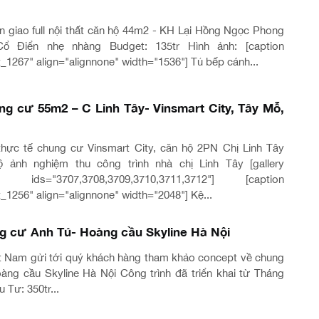
n giao full nội thất căn hộ 44m2 - KH Lại Hồng Ngọc Phong
ổ Điển nhẹ nhàng Budget: 135tr Hình ảnh: [caption
_1267" align="alignnone" width="1536"] Tủ bếp cánh...
ng cư 55m2 – C Linh Tây- Vinsmart City, Tây Mỗ,
thực tế chung cư Vinsmart City, căn hộ 2PN Chị Linh Tây
 ảnh nghiệm thu công trình nhà chị Linh Tây [gallery
" ids="3707,3708,3709,3710,3711,3712"] [caption
_1256" align="alignnone" width="2048"] Kệ...
ng cư Anh Tú- Hoàng cầu Skyline Hà Nội
ệt Nam gửi tới quý khách hàng tham khảo concept về chung
ng cầu Skyline Hà Nội Công trình đã triển khai từ Tháng
 Tư: 350tr...