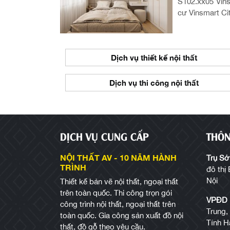
S102.xx05 Vins
cư Vinsmart Cit
huyên nghiệp
Dịch vụ thiết kế nội thất
 tận tâm
Dịch vụ thi công nội thất
DỊCH VỤ CUNG CẤP
THÔN
NỘI THẤT AV - 10 NĂM HÀNH
Trụ Sở
TRÌNH
đô thị
Nội
Thiết kế bản vẽ nội thất, ngoại thất
trên toàn quốc. Thi công trọn gói
VPĐD 
công trình nội thất, ngoại thất trên
Trung,
toàn quốc. Gia công sản xuất đồ nội
Tỉnh H
thất, đồ gỗ theo yêu cầu.