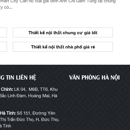
mart City Căn hộ của gia đình Anh Chị Gấm Tùng tại chung
y có...
Thiết kế nội thất chung cư giá tốt
Thiết kế nội thất nhà phố giá rẻ
G TIN LIÊN HỆ
VĂN PHÒNG HÀ NỘI
 Chính:
LK 04, M6B, TT6, Khu
 Bắc Linh Đàm, Hoàng Mai, Hà
Hà Tĩnh:
Số 151, Đường Yên
 Thị Trấn Đức Thọ, H. Đức Thọ,
à Tĩnh