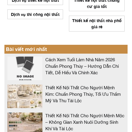
Dịch vụ thiết kế nội thất
Thiết kế nội thất chung
cư giá tốt
Dịch vụ thi công nội thất
Thiết kế nội thất nhà phố
giá rẻ
Bài viết mới nhất
Cách Xem Tuổi Làm Nhà Năm 2026
Chuẩn Phong Thủy – Hướng Dẫn Chi
Tiết, Dễ Hiểu Và Chính Xác
Thiết Kế Nội Thất Cho Người Mệnh
Kim: Chuẩn Phong Thủy, Tối Ưu Thẩm
Mỹ Và Thu Tài Lộc
Thiết Kế Nội Thất Cho Người Mệnh Mộc
– Không Gian Xanh Nuôi Dưỡng Sinh
Khí Và Tài Lộc