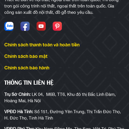
trọn gói công trình nội thất, ngoại thất trên toàn quốc. Gia
công sản xuất đồ nội thất, đồ gỗ theo yêu cầu.
Chính sách thanh toán và hoàn tiền
Chính sách bảo mật
Chính sách bảo hành
THÔNG TIN LIÊN HỆ
Trụ Sở Chính:
LK 04, M6B, TT6, Khu đô thị Bắc Linh Đàm,
Hoàng Mai, Hà Nội
VPĐD Hà Tĩnh:
Số 151, Đường Yên Trung, Thị Trấn Đức Thọ,
H. Đức Thọ, Tỉnh Hà Tĩnh
VPĐD Phú Thọ:
Khu Nam Đồng Mạ, Thọ Sơn, Việt Trì, Phú Thọ