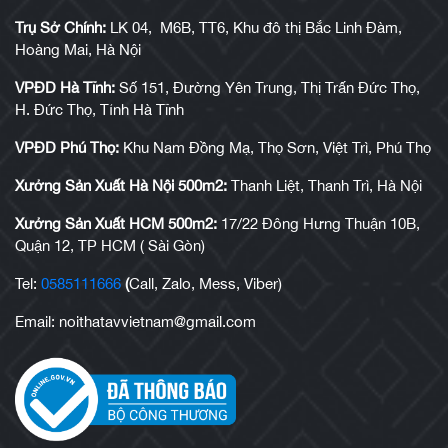
Trụ Sở Chính:
LK 04, M6B, TT6, Khu đô thị Bắc Linh Đàm,
Hoàng Mai, Hà Nội
VPĐD Hà Tĩnh:
Số 151, Đường Yên Trung, Thị Trấn Đức Thọ,
H. Đức Thọ, Tỉnh Hà Tĩnh
VPĐD Phú Thọ:
Khu Nam Đồng Mạ, Thọ Sơn, Việt Trì, Phú Thọ
Xưởng Sản Xuất Hà Nội 500m2:
Thanh Liệt, Thanh Trì, Hà Nội
Xưởng Sản Xuất HCM 500m2:
17/22 Đông Hưng Thuận 10B,
Quận 12, TP HCM ( Sài Gòn)
Tel:
0585111666
(
Call, Zalo, Mess, Viber)
Email: noithatavvietnam@gmail.com